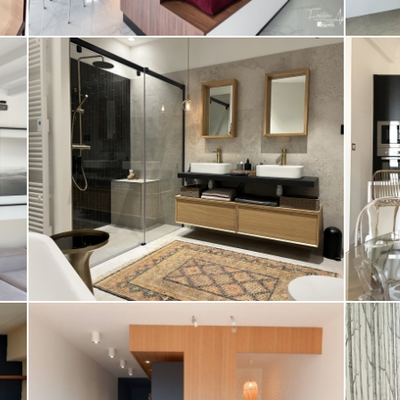
T
RÉNOVATION SALLE DE BAIN
Appartement
Maison
CONCEPTION ET DESIGN D’ESPACE D’UN
STUDIO À ST RAPHAËL
A